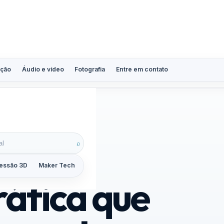
ção
Áudio e vídeo
Fotografia
Entre em contato
amento
⌕
essão 3D
Maker Tech
Tutoriais
Reviews
Guias
ZoomCalc
ráfica que