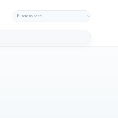
Buscar por:
⌕
3D