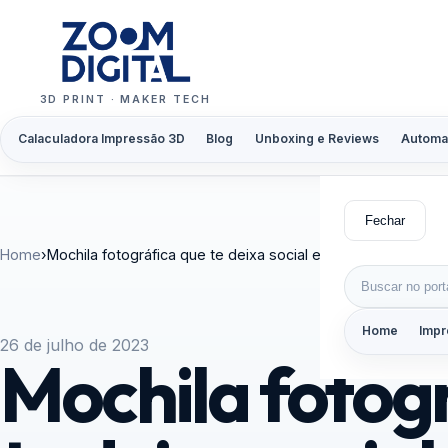
Pular para o conteúdo
3D PRINT · MAKER TECH
Calaculadora Impressão 3D
Blog
Unboxing e Reviews
Automa
Fechar
Home
›
Mochila fotográfica que te deixa social e protege o equip
Buscar por:
Home
Impr
26 de julho de 2023
Mochila fotog