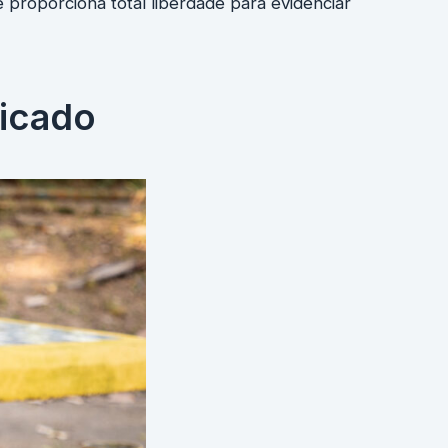
e proporciona total liberdade para evidenciar
ticado