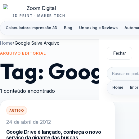
Pular para o conteúdo
3D PRINT · MAKER TECH
Calaculadora Impressão 3D
Blog
Unboxing e Reviews
Automa
Home
›
Google Salva Arquivo
Fechar
ARQUIVO EDITORIAL
Tag:
Google S
Buscar por:
Home
Impr
1 conteúdo encontrado
ARTIGO
24 de abril de 2012
Google Drive é lançado, conheça o novo
serviço da gigante das buscas