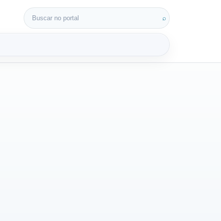
Buscar por:
⌕
3D