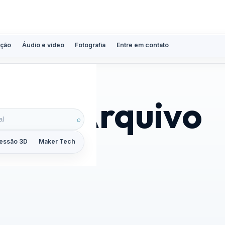
ção
Áudio e vídeo
Fotografia
Entre em contato
alva Arquivo
⌕
essão 3D
Maker Tech
Tutoriais
Reviews
Guias
ZoomCalc