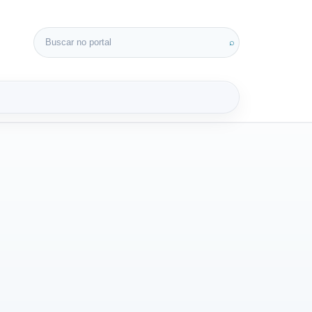
Buscar por:
⌕
3D