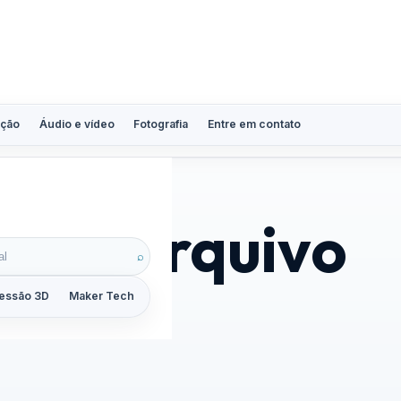
ção
Áudio e vídeo
Fotografia
Entre em contato
lava arquivo
⌕
essão 3D
Maker Tech
Tutoriais
Reviews
Guias
ZoomCalc