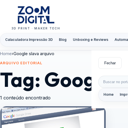
Pular para o conteúdo
3D PRINT · MAKER TECH
Calaculadora Impressão 3D
Blog
Unboxing e Reviews
Automa
Home
›
Google slava arquivo
Fechar
ARQUIVO EDITORIAL
Tag:
Google s
Buscar por:
Home
Impr
1 conteúdo encontrado