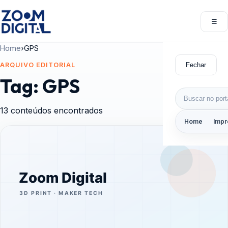
Pular para o conteúdo
☰
Abri
Home
›
GPS
Fechar
ARQUIVO EDITORIAL
Tag:
GPS
Buscar por:
13 conteúdos encontrados
Home
Impr