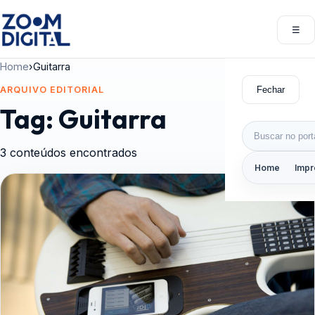
Pular para o conteúdo
☰
Abri
Home
›
Guitarra
Fechar
ARQUIVO EDITORIAL
Tag:
Guitarra
Buscar por:
3 conteúdos encontrados
Home
Impr