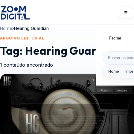
Pular para o conteúdo
☰
Abri
Home
›
Hearing Guardian
Fechar
ARQUIVO EDITORIAL
Tag:
Hearing Guardian
Buscar por:
1 conteúdo encontrado
Home
Impr