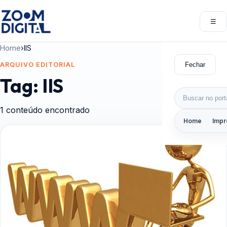
Pular para o conteúdo
☰
Abri
Home
›
IIS
Fechar
ARQUIVO EDITORIAL
Tag:
IIS
Buscar por:
1 conteúdo encontrado
Home
Impr