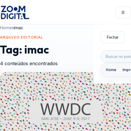
Pular para o conteúdo
☰
Abri
Home
›
imac
Fechar
ARQUIVO EDITORIAL
Tag:
imac
Buscar por:
4 conteúdos encontrados
Home
Impr