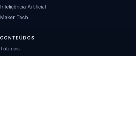
Inteligência Artificial
Maker Tech
CONTEÚDOS
Tutoriais
Reviews
Projetos
Guias de compra
INSTITUCIONAL
Sobre
Contato
Política editorial