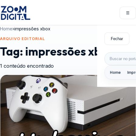
Pular para o conteúdo
☰
Abri
Home
›
impressões xbox
Fechar
ARQUIVO EDITORIAL
Tag:
impressões xbox
Buscar por:
1 conteúdo encontrado
Home
Impr