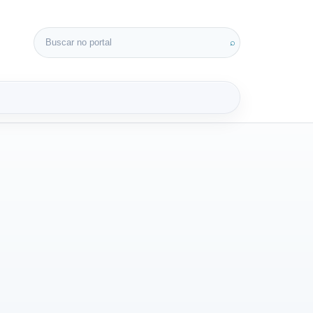
Buscar por:
⌕
3D