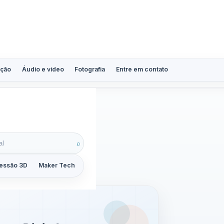
ção
Áudio e vídeo
Fotografia
Entre em contato
⌕
essão 3D
Maker Tech
Tutoriais
Reviews
Guias
ZoomCalc