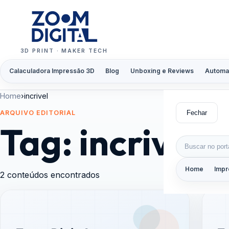
Pular para o conteúdo
3D PRINT · MAKER TECH
Calaculadora Impressão 3D
Blog
Unboxing e Reviews
Automa
Home
›
incrivel
Fechar
ARQUIVO EDITORIAL
Tag:
incrivel
Buscar por:
Home
Impr
2 conteúdos encontrados