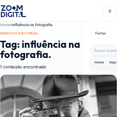
Pular para o conteúdo
☰
Abri
Home
›
influência na fotografia.
Fechar
ARQUIVO EDITORIAL
Tag:
influência na
Buscar por:
fotografia.
Home
Impr
1 conteúdo encontrado