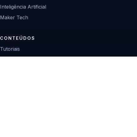
Inteligência Artificial
Maker Tech
CONTEÚDOS
Tutoriais
Reviews
Projetos
Guias de compra
INSTITUCIONAL
Sobre
Contato
Política editorial