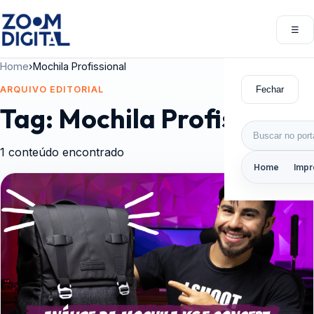
Pular para o conteúdo
☰
Abri
Home
›
Mochila Profissional
Fechar
ARQUIVO EDITORIAL
Tag:
Mochila Profissional
Buscar por:
1 conteúdo encontrado
Home
Impr