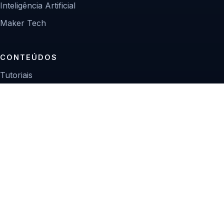
Inteligência Artificial
Maker Tech
CONTEÚDOS
Tutoriais
Reviews
Projetos
Guias de compra
INSTITUCIONAL
Sobre
Contato
Política editorial