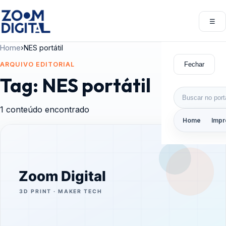
Pular para o conteúdo
☰
Abri
Home
›
NES portátil
Fechar
ARQUIVO EDITORIAL
Tag:
NES portátil
Buscar por:
1 conteúdo encontrado
Home
Impr