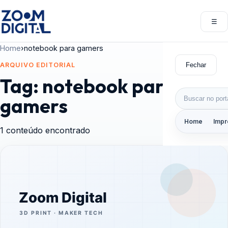
Pular para o conteúdo
☰
Abri
Home
›
notebook para gamers
Fechar
ARQUIVO EDITORIAL
Tag:
notebook para
Buscar por:
gamers
Home
Impr
1 conteúdo encontrado