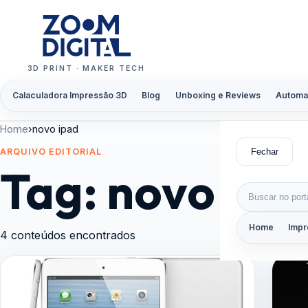
Pular para o conteúdo
3D PRINT · MAKER TECH
Calaculadora Impressão 3D
Blog
Unboxing e Reviews
Automa
Home
›
novo ipad
Fechar
ARQUIVO EDITORIAL
Tag:
novo ipa
Buscar por:
Home
Impr
4 conteúdos encontrados