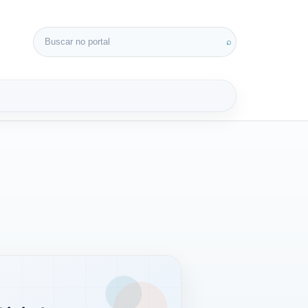
Buscar por:
⌕
3D