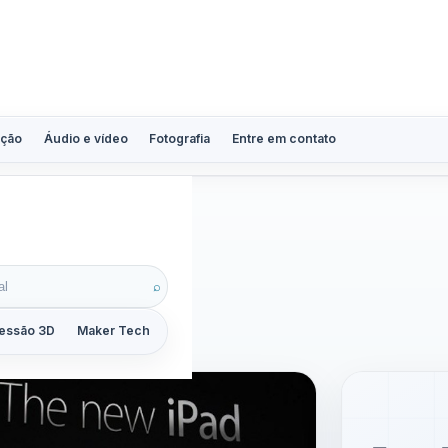
ção
Áudio e vídeo
Fotografia
Entre em contato
d
⌕
essão 3D
Maker Tech
Tutoriais
Reviews
Guias
ZoomCalc