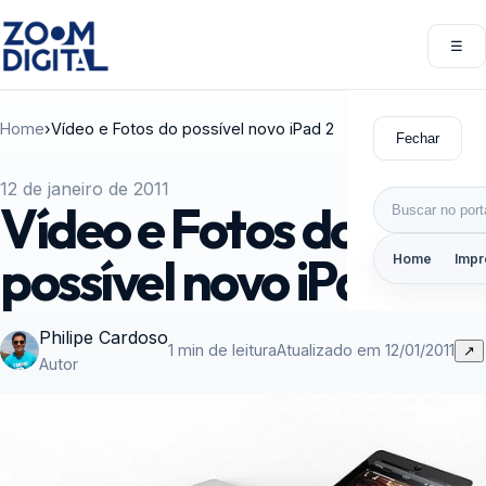
Pular para o conteúdo
☰
Abri
Home
›
Vídeo e Fotos do possível novo iPad 2
Fechar
12 de janeiro de 2011
Buscar por:
Vídeo e Fotos do
possível novo iPad 2
Home
Impr
Philipe Cardoso
1 min de leitura
Atualizado em 12/01/2011
↗
Autor