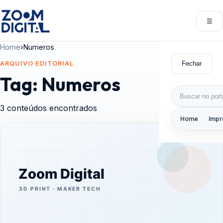
Pular para o conteúdo
☰
Abri
Home
›
Numeros
Fechar
ARQUIVO EDITORIAL
Tag:
Numeros
Buscar por:
3 conteúdos encontrados
Home
Impr