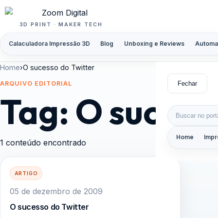
Pular para o conteúdo
3D PRINT · MAKER TECH
Calaculadora Impressão 3D
Blog
Unboxing e Reviews
Automa
Home
›
O sucesso do Twitter
Fechar
ARQUIVO EDITORIAL
Tag:
O sucesso
Buscar por:
Home
Impr
1 conteúdo encontrado
ARTIGO
05 de dezembro de 2009
O sucesso do Twitter