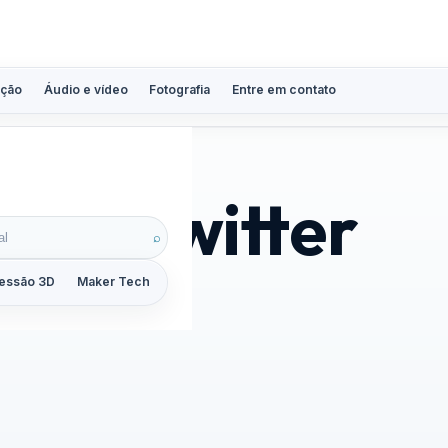
ção
Áudio e vídeo
Fotografia
Entre em contato
 do Twitter
⌕
essão 3D
Maker Tech
Tutoriais
Reviews
Guias
ZoomCalc