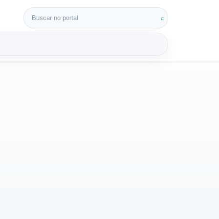
Buscar por:
⌕
3D