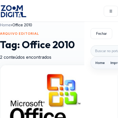
Pular para o conteúdo
☰
Abri
Home
›
Office 2010
Fechar
ARQUIVO EDITORIAL
Tag:
Office 2010
Buscar por:
2 conteúdos encontrados
Home
Impr