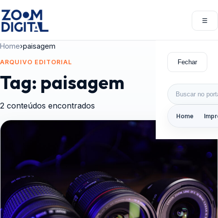
Pular para o conteúdo
☰
Abri
Home
›
paisagem
Fechar
ARQUIVO EDITORIAL
Tag:
paisagem
Buscar por:
2 conteúdos encontrados
Home
Impr