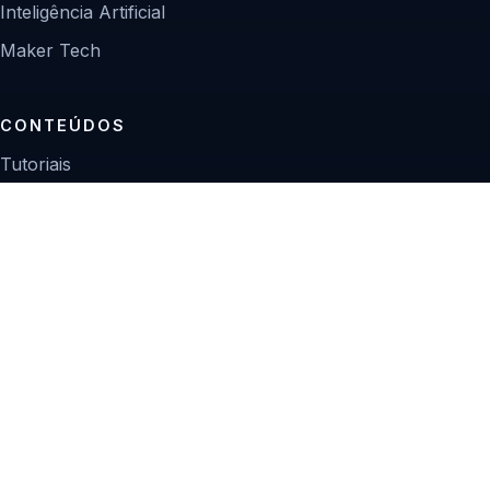
Inteligência Artificial
Maker Tech
CONTEÚDOS
Tutoriais
Reviews
Projetos
Guias de compra
INSTITUCIONAL
Sobre
Contato
Política editorial