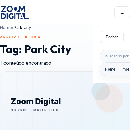
Pular para o conteúdo
☰
Abri
Home
›
Park City
Fechar
ARQUIVO EDITORIAL
Tag:
Park City
Buscar por:
1 conteúdo encontrado
Home
Impr