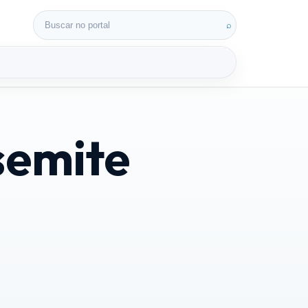
Buscar por:
⌕
semite
3D