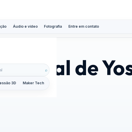
ção
Áudio e vídeo
Fotografia
Entre em contato
acional de Yo
⌕
essão 3D
Maker Tech
Tutoriais
Reviews
Guias
ZoomCalc