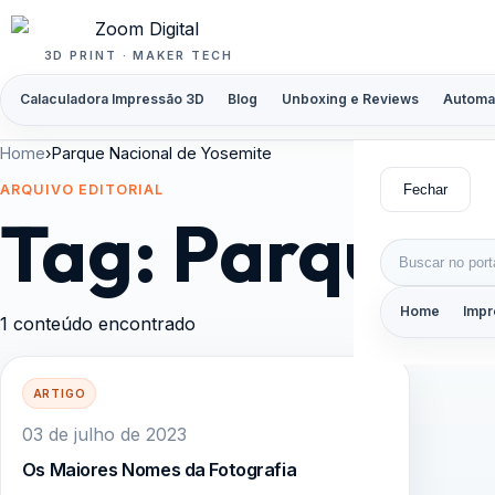
Pular para o conteúdo
3D PRINT · MAKER TECH
Calaculadora Impressão 3D
Blog
Unboxing e Reviews
Automa
Home
›
Parque Nacional de Yosemite
Fechar
ARQUIVO EDITORIAL
Tag:
Parque N
Buscar por:
Home
Impr
1 conteúdo encontrado
ARTIGO
03 de julho de 2023
Os Maiores Nomes da Fotografia