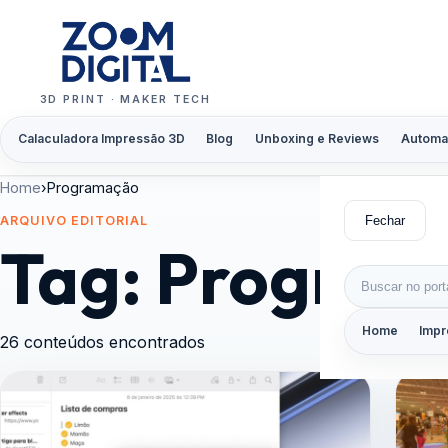
Pular para o conteúdo
3D PRINT · MAKER TECH
Calaculadora Impressão 3D
Blog
Unboxing e Reviews
Automa
Home
›
Programação
Fechar
ARQUIVO EDITORIAL
Tag:
Program
Buscar por:
Home
Impr
26 conteúdos encontrados