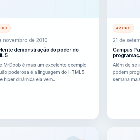
TIGO
ARTIGO
de novembro de 2010
21 de sete
elente demonstração do poder do
Campus Par
L 5
programaç
te MrDoob é mais um excelente exemplo
Além de se 
uão poderosa é a linguagem do HTML5,
podem progr
 e hiper dinâmica ela vem…
semana mais