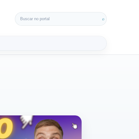
Buscar por:
⌕
3D