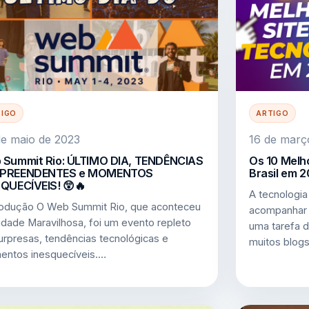
TIGO
ARTIGO
e maio de 2023
16 de març
 Summit Rio: ÚLTIMO DIA, TENDÊNCIAS
Os 10 Melh
PREENDENTES e MOMENTOS
Brasil em 
QUECÍVEIS! 😲🔥
A tecnologia
odução O Web Summit Rio, que aconteceu
acompanhar 
idade Maravilhosa, foi um evento repleto
uma tarefa d
urpresas, tendências tecnológicas e
muitos blog
ntos inesquecíveis.…