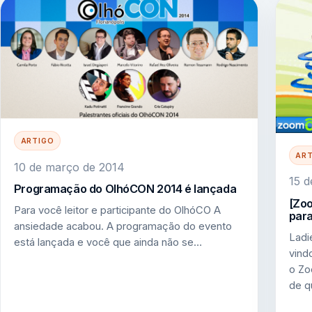
ARTIGO
AR
10 de março de 2014
15 d
Programação do OlhóCON 2014 é lançada
[Zo
Para você leitor e participante do OlhóCO A
para
ansiedade acabou. A programação do evento
Ladi
está lançada e você que ainda não se…
vind
o Zo
de 