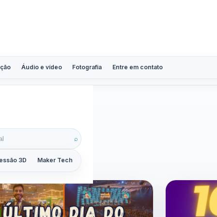
ção
Áudio e vídeo
Fotografia
Entre em contato
ação
⌕
essão 3D
Maker Tech
Tutoriais
Reviews
Guias
ZoomCalc