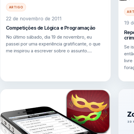
ARTIGO
AR
22 de novembro de 2011
19 d
Competições de Lógica e Programação
Repo
No último sábado, dia 19 de novembro, eu
cri
passei por uma experiência gratificante, o que
Se i
me inspirou a escrever sobre o assunto.…
entã
livr
fora