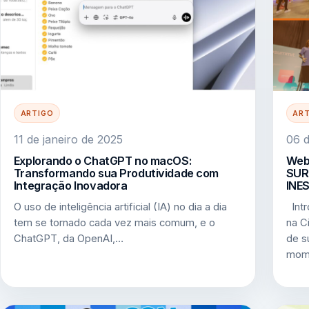
ARTIGO
AR
11 de janeiro de 2025
06 d
Explorando o ChatGPT no macOS:
Web
Transformando sua Produtividade com
SUR
Integração Inovadora
INES
O uso de inteligência artificial (IA) no dia a dia
Intr
tem se tornado cada vez mais comum, e o
na C
ChatGPT, da OpenAI,…
de s
mome