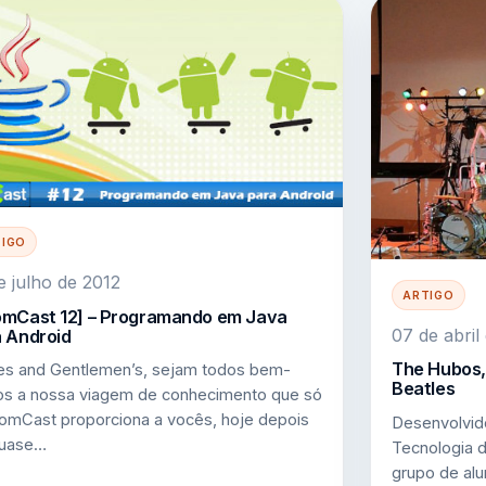
TIGO
e julho de 2012
ARTIGO
omCast 12] – Programando em Java
07 de abril
 Android
The Hubos,
es and Gentlemen’s, sejam todos bem-
Beatles
os a nossa viagem de conhecimento que só
omCast proporciona a vocês, hoje depois
Desenvolvido
quase…
Tecnologia 
grupo de alu