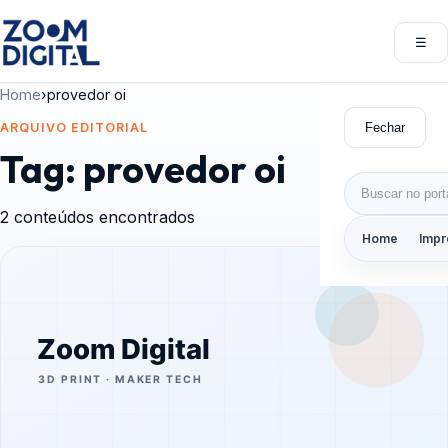
Pular para o conteúdo
☰
Abri
Home
›
provedor oi
Fechar
ARQUIVO EDITORIAL
Tag:
provedor oi
Buscar por:
2 conteúdos encontrados
Home
Impr