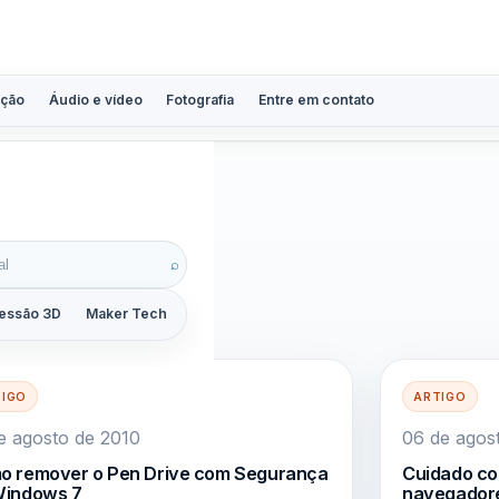
ção
Áudio e vídeo
Fotografia
Entre em contato
ça
⌕
essão 3D
Maker Tech
Tutoriais
Reviews
Guias
ZoomCalc
TIGO
ARTIGO
e agosto de 2010
06 de agos
o remover o Pen Drive com Segurança
Cuidado co
Windows 7
navegador