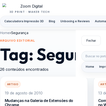
Pular para o conteúdo
3D PRINT · MAKER TECH
Calaculadora Impressão 3D
Blog
Unboxing e Reviews
Automa
Home
›
Segurança
Fechar
ARQUIVO EDITORIAL
Tag:
Seguran
Buscar por:
Home
Impr
26 conteúdos encontrados
ARTIGO
AR
19 de agosto de 2010
13 d
Mudanças na Galeria de Extensões do
Com
Chrome
no 