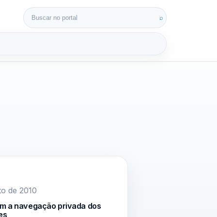
Buscar por:
⌕
3D
to de 2010
m a navegação privada dos
es