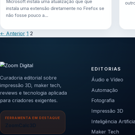
Microsoft instala uma atualização que que
outr
instala uma extensão diretamente no Firefox se
não fosse pouco a…
←
Anterior
1
2
EDITORIAS
Curadoria editorial sobre
Áudio e Vídeo
impressão 3D, maker tech,
Automação
reviews e tecnologia aplicada
para criadores exigentes.
Fotografia
Impressão 3D
FERRAMENTA EM DESTAQUE
Inteligência Artificia
ZoomCalc3D
Maker Tech