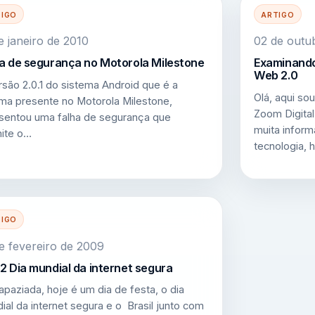
TIGO
ARTIGO
e janeiro de 2010
02 de outu
a de segurança no Motorola Milestone
Examinando
Web 2.0
rsão 2.0.1 do sistema Android que é a
Olá, aqui s
a presente no Motorola Milestone,
Zoom Digital
sentou uma falha de segurança que
muita infor
ite o…
tecnologia, 
TIGO
e fevereiro de 2009
2 Dia mundial da internet segura
rapaziada, hoje é um dia de festa, o dia
ial da internet segura e o Brasil junto com