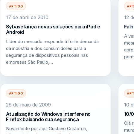
ARTIGO
AR
17 de abril de 2010
12 d
Sybase lança novas soluções para iPad e
Falh
Android
A ve
Líder do mercado responde à forte demanda
mesm
da indústria e dos consumidores para a
apre
segurança de dispositivos pessoais nas
perm
empresas São Paulo,…
ARTIGO
AR
29 de maio de 2009
10 d
Atualização do Windows interfere no
10/0
Firefox baixando sua segurança
Olá 
Novamente por aqui Gustavo Cristófori,
mund