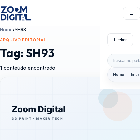
Pular para o conteúdo
☰
Abri
Home
›
SH93
Fechar
ARQUIVO EDITORIAL
Tag:
SH93
Buscar por:
1 conteúdo encontrado
Home
Impr