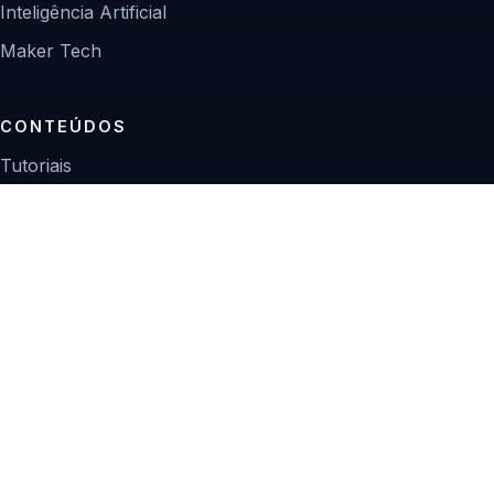
Inteligência Artificial
Maker Tech
CONTEÚDOS
Tutoriais
Reviews
Projetos
Guias de compra
INSTITUCIONAL
Sobre
Contato
Política editorial