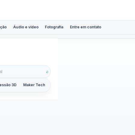
ção
Áudio e vídeo
Fotografia
Entre em contato
ós
⌕
essão 3D
Maker Tech
Tutoriais
Reviews
Guias
ZoomCalc