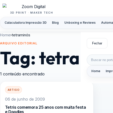
Pular para o conteúdo
3D PRINT · MAKER TECH
Calaculadora Impressão 3D
Blog
Unboxing e Reviews
Automa
Home
›
tetraminós
Fechar
ARQUIVO EDITORIAL
Tag:
tetramin
Buscar por:
Home
Impr
1 conteúdo encontrado
ARTIGO
06 de junho de 2009
Tetris comemora 25 anos com muita festa
e Doodles