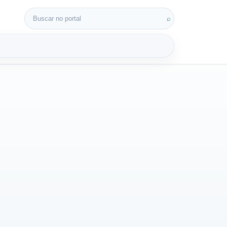
Buscar por:
⌕
3D