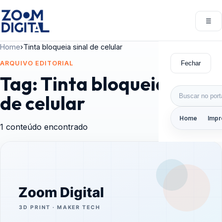
Pular para o conteúdo
☰
Abri
Home
›
Tinta bloqueia sinal de celular
Fechar
ARQUIVO EDITORIAL
Tag:
Tinta bloqueia sinal
Buscar por:
de celular
Home
Impr
1 conteúdo encontrado