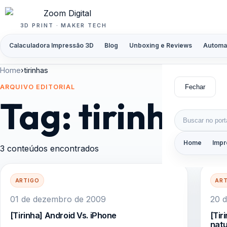
Pular para o conteúdo
3D PRINT · MAKER TECH
Calaculadora Impressão 3D
Blog
Unboxing e Reviews
Automa
Home
›
tirinhas
Fechar
ARQUIVO EDITORIAL
Tag:
tirinhas
Buscar por:
Home
Impr
3 conteúdos encontrados
ARTIGO
AR
01 de dezembro de 2009
20 d
[Tirinha] Android Vs. iPhone
[Tir
nat