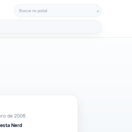
Buscar por:
⌕
3D
bro de 2008
 Festa Nerd