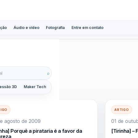
ção
Áudio e vídeo
Fotografia
Entre em contato
⌕
essão 3D
Maker Tech
Tutoriais
Reviews
Guias
ZoomCalc
TIGO
ARTIGO
e agosto de 2009
01 de outu
inha] Porquê a pirataria é a favor da
[Tirinha] –
ureza