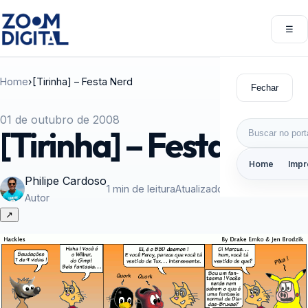
Pular para o conteúdo
☰
Abri
Home
›
[Tirinha] – Festa Nerd
Fechar
01 de outubro de 2008
Buscar por:
[Tirinha] – Festa Nerd
Home
Impr
Philipe Cardoso
1 min de leitura
Atualizado em 01/10/2008
Autor
↗