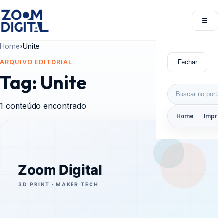
Pular para o conteúdo
☰
Abri
Home
›
Unite
Fechar
ARQUIVO EDITORIAL
Tag:
Unite
Buscar por:
1 conteúdo encontrado
Home
Impr