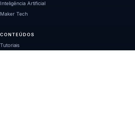
Inteligência Artificial
Maker Tech
CONTEÚDOS
Tutoriais
Reviews
Projetos
Guias de compra
INSTITUCIONAL
Sobre
Contato
Política editorial