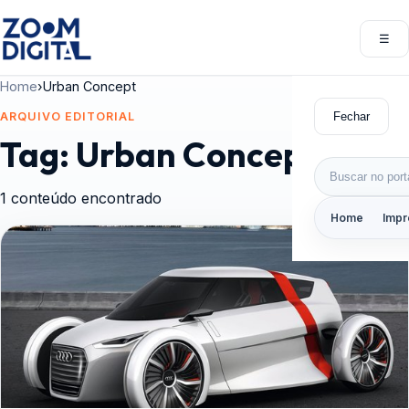
Pular para o conteúdo
☰
Abri
Home
›
Urban Concept
Fechar
ARQUIVO EDITORIAL
Tag:
Urban Concept
Buscar por:
1 conteúdo encontrado
Home
Impr