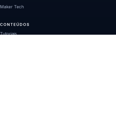
Maker Tech
CONTEÚDOS
Tutoriais
Reviews
Projetos
Guias de compra
INSTITUCIONAL
Sobre
Contato
Política editorial
Privacidade