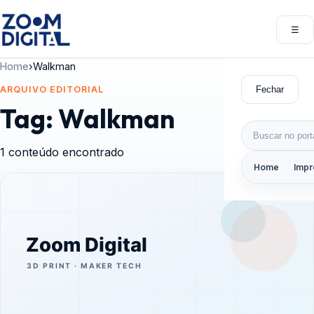
Pular para o conteúdo
☰
Abri
Home
›
Walkman
Fechar
ARQUIVO EDITORIAL
Tag:
Walkman
Buscar por:
1 conteúdo encontrado
Home
Impr