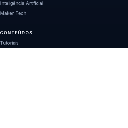
Inteligência Artificial
Maker Tech
CONTEÚDOS
Tutoriais
Reviews
Projetos
Guias de compra
INSTITUCIONAL
Sobre
Contato
Política editorial