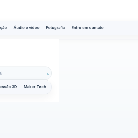
ção
Áudio e vídeo
Fotografia
Entre em contato
⌕
essão 3D
Maker Tech
Tutoriais
Reviews
Guias
ZoomCalc