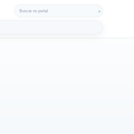
Buscar por:
⌕
3D