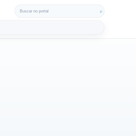
Buscar por:
⌕
3D