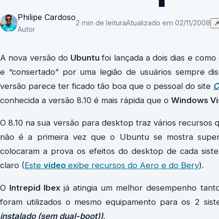
Philipe Cardoso
2 min de leitura
Atualizado em 02/11/2008
Autor
A nova versão do
Ubuntu
foi lançada a dois dias e como
e “consertado” por uma legião de usuários sempre di
versão parece ter ficado tão boa que o pessoal do site
C
conhecida a versão 8.10 é mais rápida que o
Windows Vi
O 8.10 na sua versão para desktop traz vários recursos q
não é a primeira vez que o Ubuntu se mostra superi
colocaram a prova os efeitos do desktop de cada sist
claro (
Este
vídeo
exibe recursos do Aero e do Bery
).
O
Intrepid Ibex
já atingia um melhor desempenho tanto 
foram utilizados o mesmo equipamento para os 2 sis
instalado (sem dual-boot))
.