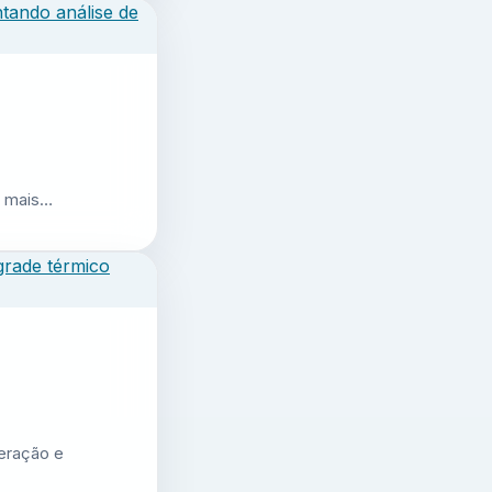
r mais…
geração e