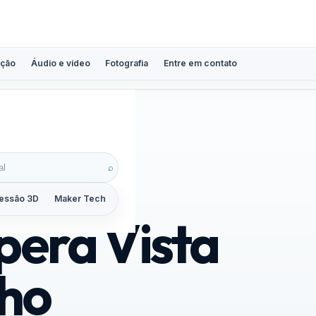
ção
Áudio e vídeo
Fotografia
Entre em contato
⌕
essão 3D
Maker Tech
Tutoriais
Reviews
Guias
ZoomCalc
pera Vista
ho