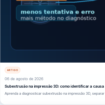
ARTIGO
06 de agosto de 2026
Subextrusão na impressão 3D: como identificar a causa r
Aprenda a diagnosticar subextrusão na impressão 3D, separar 