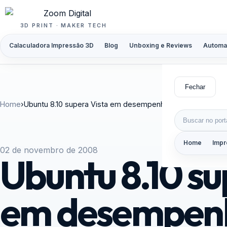
Pular para o conteúdo
3D PRINT · MAKER TECH
Calaculadora Impressão 3D
Blog
Unboxing e Reviews
Automa
Fechar
Home
›
Ubuntu 8.10 supera Vista em desempenho
Buscar por:
Home
Impr
02 de novembro de 2008
Ubuntu 8.10 su
em desempen