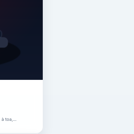
 à toa,…