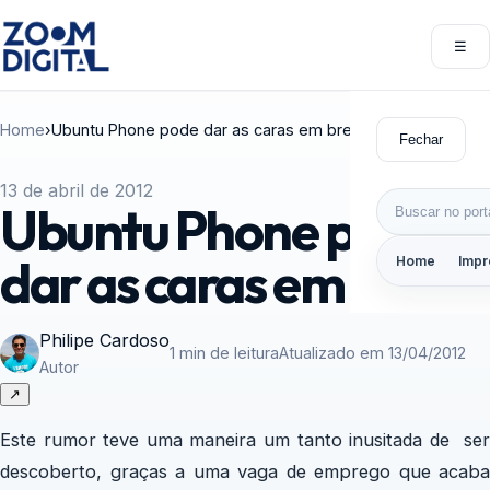
Pular para o conteúdo
☰
Abri
Home
›
Ubuntu Phone pode dar as caras em breve
Fechar
13 de abril de 2012
Buscar por:
Ubuntu Phone pode
dar as caras em breve
Home
Impr
Philipe Cardoso
1 min de leitura
Atualizado em 13/04/2012
Autor
↗
Este rumor teve uma maneira um tanto inusitada de ser
descoberto, graças a uma vaga de emprego que acaba