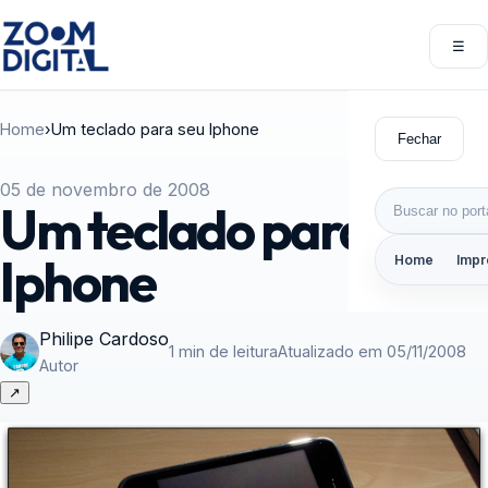
Pular para o conteúdo
☰
Abri
Home
›
Um teclado para seu Iphone
Fechar
05 de novembro de 2008
Buscar por:
Um teclado para seu
Iphone
Home
Impr
Philipe Cardoso
1 min de leitura
Atualizado em 05/11/2008
Autor
↗