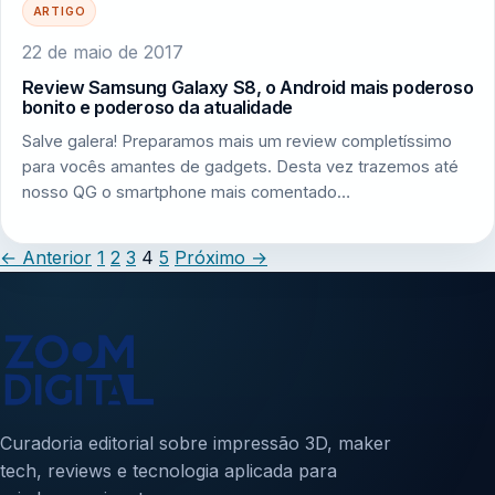
ARTIGO
22 de maio de 2017
Review Samsung Galaxy S8, o Android mais poderoso
bonito e poderoso da atualidade
Salve galera! Preparamos mais um review completíssimo
para vocês amantes de gadgets. Desta vez trazemos até
nosso QG o smartphone mais comentado…
←
Anterior
1
2
3
4
5
Próximo
→
Curadoria editorial sobre impressão 3D, maker
tech, reviews e tecnologia aplicada para