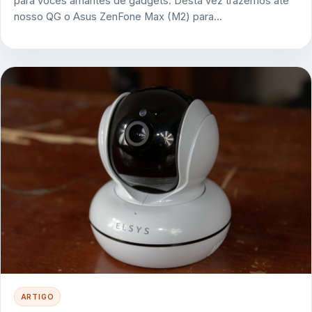
para vocês amantes de gadgets. Desta vez trazemos até
nosso QG o Asus ZenFone Max (M2) para…
ARTIGO