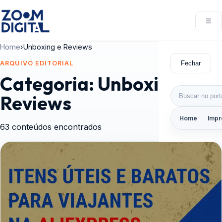
Pular para o conteúdo
☰
Abri
Home
›
Unboxing e Reviews
Fechar
ARQUIVO EDITORIAL
Categoria:
Unboxing e
Buscar por:
Reviews
Home
Impr
63 conteúdos encontrados