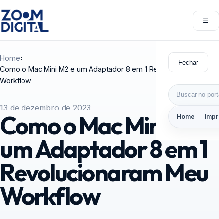
Pular para o conteúdo
☰
Abri
Home
›
Fechar
Como o Mac Mini M2 e um Adaptador 8 em 1 Revolucionaram Meu
Workflow
Buscar por:
13 de dezembro de 2023
Como o Mac Mini M2 e
Home
Impr
um Adaptador 8 em 1
Revolucionaram Meu
Workflow