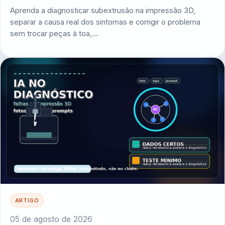
Aprenda a diagnosticar subextrusão na impressão 3D,
separar a causa real dos sintomas e corrigir o problema
sem trocar peças à toa,…
ARTIGO
05 de agosto de 2026