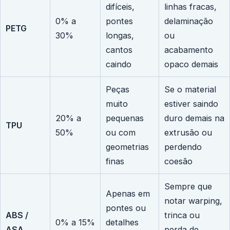
difíceis,
linhas fracas,
0% a
pontes
delaminação
PETG
30%
longas,
ou
cantos
acabamento
caindo
opaco demais
Peças
Se o material
muito
estiver saindo
20% a
pequenas
duro demais na
TPU
50%
ou com
extrusão ou
geometrias
perdendo
finas
coesão
Sempre que
Apenas em
notar warping,
pontes ou
ABS /
trinca ou
0% a 15%
detalhes
ASA
perda de