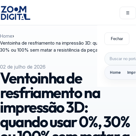
Pular para o conteúdo
☰
Abri
Home
›
Fechar
Ventoinha de resfriamento na impressão 3D: quando usar 0%,
30% ou 100% sem matar a resistência da peça
Buscar por:
02 de julho de 2026
Ventoinha de
Home
Impr
resfriamento na
impressão 3D:
quando usar 0%, 30%