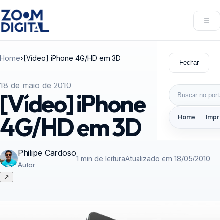
Pular para o conteúdo
☰
Abri
Home
›
[Vídeo] iPhone 4G/HD em 3D
Fechar
18 de maio de 2010
Buscar por:
[Vídeo] iPhone
4G/HD em 3D
Home
Impr
Philipe Cardoso
1 min de leitura
Atualizado em 18/05/2010
Autor
↗