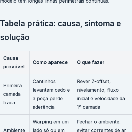
modelo tem longas linhas perimetrais contínuas.
Tabela prática: causa, sintoma e
solução
Causa
Como aparece
O que fazer
provável
Cantinhos
Rever Z-offset,
Primeira
levantam cedo e
nivelamento, fluxo
camada
a peça perde
inicial e velocidade da
fraca
aderência
1ª camada
Warping em um
Fechar o ambiente,
Ambiente
lado só ou em
evitar correntes de ar