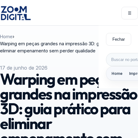
Pular para o conteúdo
☰
Abri
Home
›
Fechar
Warping em peças grandes na impressão 3D: guia prático para
eliminar empenamento sem perder qualidade
Buscar por:
17 de junho de 2026
Warping em peças
Home
Impr
grandes na impressão
3D: guia prático para
eliminar