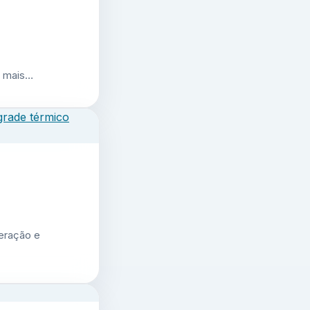
r mais…
geração e