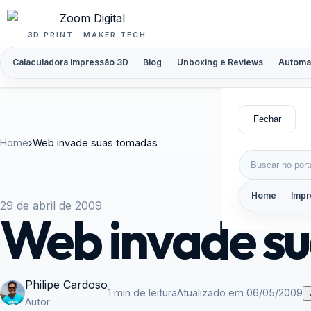
Pular para o conteúdo
3D PRINT · MAKER TECH
Calaculadora Impressão 3D
Blog
Unboxing e Reviews
Automa
Fechar
Home
›
Web invade suas tomadas
Buscar por:
Home
Impr
29 de abril de 2009
Web invade s
Philipe Cardoso
1 min de leitura
Atualizado em 06/05/2009
Autor