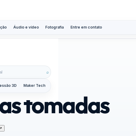
ção
Áudio e vídeo
Fotografia
Entre em contato
⌕
essão 3D
Maker Tech
Tutoriais
Reviews
Guias
ZoomCalc
uas tomadas
↗