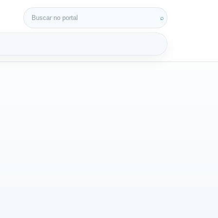
Buscar por:
⌕
3D