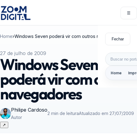
Pular para o conteúdo
☰
Abri
Home
›
Windows Seven poderá vir com outros navegadores
Fechar
27 de julho de 2009
Buscar por:
Windows Seven
poderá vir com outros
Home
Impr
navegadores
Philipe Cardoso
2 min de leitura
Atualizado em 27/07/2009
Autor
↗