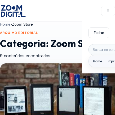
Pular para o conteúdo
☰
Abri
Home
›
Zoom Store
Fechar
ARQUIVO EDITORIAL
Categoria:
Zoom Store
Buscar por:
9 conteúdos encontrados
Home
Impr