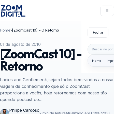
Pular para o conteúdo
☰
Abri
Home
›
[ZoomCast 10] – O Retorno
Fechar
01 de agosto de 2010
Buscar por:
[ZoomCast 10] – O
Retorno
Home
Impr
Ladies and Gentlemen’s,sejam todos bem-vindos a nossa
viagem de conhecimento que só o ZoomCast
proporciona a vocês, hoje retornamos com nosso tão
querido podcast de…
Philipe Cardoso
2 min de leitura
Atualizado em 01/08/2010