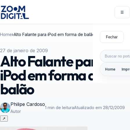
Pular para o conteúdo
☰
Abri
Home
›
Alto Falante para iPod em forma de balão
Fechar
27 de janeiro de 2009
Buscar por:
Alto Falante para
iPod em forma de
Home
Impr
balão
Philipe Cardoso
1 min de leitura
Atualizado em 28/12/2009
Autor
↗