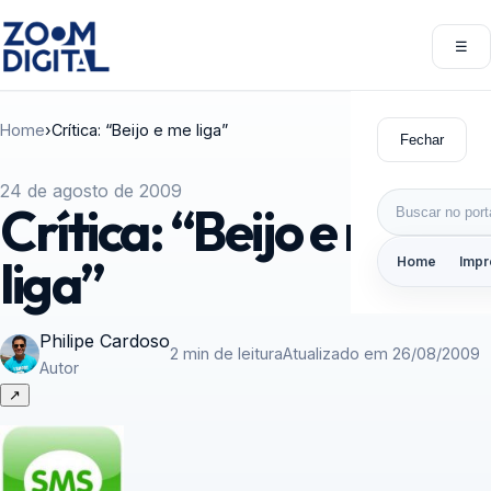
Pular para o conteúdo
☰
Abri
Home
›
Crítica: “Beijo e me liga”
Fechar
24 de agosto de 2009
Buscar por:
Crítica: “Beijo e me
liga”
Home
Impr
Philipe Cardoso
2 min de leitura
Atualizado em 26/08/2009
Autor
↗