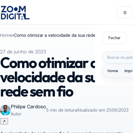
Pular para o conteúdo
☰
Abri
Home
›
Como otimizar a velocidade da sua rede sem fio
Fechar
27 de junho de 2023
Buscar por:
Como otimizar a
velocidade da sua
Home
Impr
rede sem fio
Philipe Cardoso
5 min de leitura
Atualizado em 21/06/2023
Autor
↗