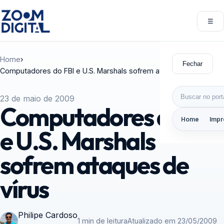
Pular para o conteúdo
☰
Abri
Home
›
Fechar
Computadores do FBI e U.S. Marshals sofrem ataques de vírus
Buscar por:
23 de maio de 2009
Computadores do FBI
Home
Impr
e U.S. Marshals
sofrem ataques de
vírus
Philipe Cardoso
1 min de leitura
Atualizado em 23/05/2009